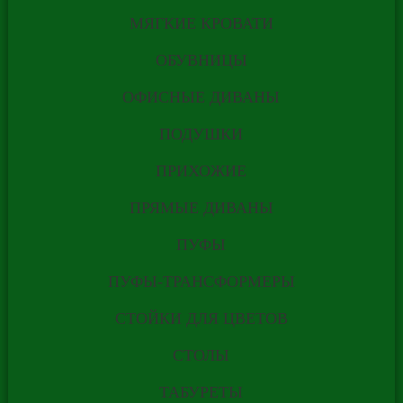
ПО
МЯГКИЕ КРОВАТИ
ОБУВНИЦЫ
ИНДИВИДУАЛЬНО
ОФИСНЫЕ ДИВАНЫ
ЗАКАЗУ ПО ЦЕНЕ
ПОДУШКИ
ГОТОВЫХ
ПРИХОЖИЕ
ИЗДЕЛИЙ.
ПРЯМЫЕ ДИВАНЫ
ПУФЫ
РАССЧИТАТЬ
ПУФЫ-ТРАНСФОРМЕРЫ
СТОЙКИ ДЛЯ ЦВЕТОВ
ПО САМОЙ НИЗКОЙ ЦЕНЕ
СТОЛЫ
* Стоимость действительна только 7 дней
ТАБУРЕТЫ