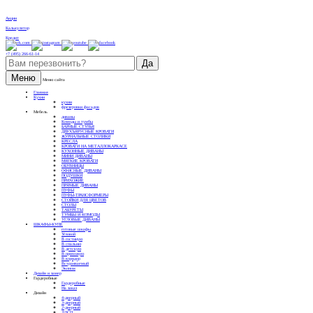
Акции
Калькулятор
Кредит
+7 (495) 266-61-14
Меню
Меню сайта
Главная
Кухни
кухни
фрезеровки фасадов
Мебель
диваны
Комоды и тумбы
БАРНЫЕ СТУЛЬЯ
ДВУХЪЯРУСНЫЕ КРОВАТИ
ЖУРНАЛЬНЫЕ СТОЛИКИ
КРЕСЛА
КРОВАТИ НА МЕТАЛЛОКАРКАСЕ
КУХОННЫЕ ДИВАНЫ
МИНИ ДИВАНЫ
МЯГКИЕ КРОВАТИ
ОБУВНИЦЫ
ОФИСНЫЕ ДИВАНЫ
ПОДУШКИ
ПРИХОЖИЕ
ПРЯМЫЕ ДИВАНЫ
ПУФЫ
ПУФЫ-ТРАНСФОРМЕРЫ
СТОЙКИ ДЛЯ ЦВЕТОВ
СТОЛЫ
ТАБУРЕТЫ
ТУМБЫ И КОМОДЫ
УГЛОВЫЕ ДИВАНЫ
ШКАФЫ-КУПЕ
готовые шкафы
Угловой
В гостиную
В спальню
В детскую
В прихожую
В коридор
Встраиваемый
Эконом
Дизайн и замер
Гардеробные
Гардеробные
На заказ
Дизайн
4-дверный
3-дверный
2-дверный
ЛДСП