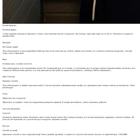
Ксения Крюкова
Отличная фирма
У меня подружка заказывала прихожую у Сергея, заказ выполнил быстро и аккуратно. Уже полгода, тьфу-тьфу-тьфу, все на месте. Пользуются и радуются
приобретению.
Виктория
Настоящие профи!
Хочу поблагодарить за мою гардеробную! Мой заказ был готов очень быстро, мебель собрана качественно, все элементы и крепежи аккуратные. Спасибо,
скоро к вам за прихожей!
Иван
Отличная цена, отличное качество!
Хочу поблагодарить за все выполненные заказы! На сегодняшний день это 4 шкафа, от исполнения двух из которых многие компании вообще отказались из-за
сложности! Работой очень доволен, есть еще фантазии по обустройству, думаю их реализовать с помощью "Мебель Измайлово")
Дина Танатова
Огромное спасибо!
Хочу поблагодарить за профессиональную работу! Сделали красивые и функциональные шкафы, все предварительные замеры совпали до миллиметра. Очень
рекомендую!
Елена
Добросовестно и аккуратно
Обратились за шкафом с очень нестандартными размерами и формой. К шкафу претензий нет, работа выполнена добротно.
Светлана Богданович
Советую!
Заказывала прихожую и комод. Получилось просто выше всяких похвал! Вся площадь полезная, все полочки продуманы, выдвижные элементы удобные. По
качеству без нареканий, все сделали быстро и аккуратно. Огромное спасибо!
Наталья
Спасибо за шкаф!
Огрооомное спасибо за наш суперский шкаф! Очень удобный, красивый, а главное все сделали качественно, быстро и по приятной цене. СПАСИБО!