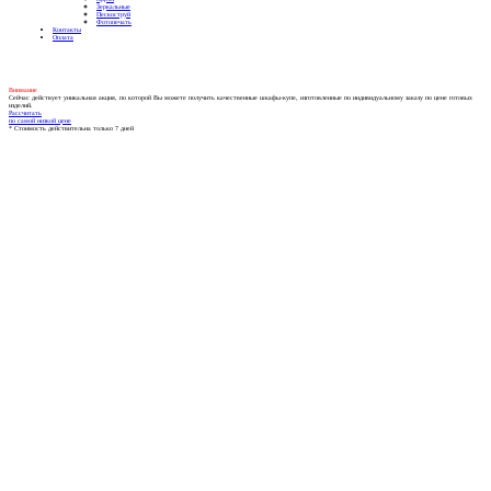
Зеркальные
Пескоструй
Фотопечать
Контакты
Оплата
Внимание
Сейчас действует уникальная акция, по которой Вы можете получить качественные шкафы-купе, изготовленные по индивидуальному заказу по цене готовых
изделий.
Рассчитать
по самой низкой цене
* Стоимость действительна только 7 дней