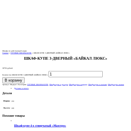
Шкафы по действующей акции
Главная
»
ГОТОВЫЕ ШКАФЫ-КУПЕ
»
ШКАФ-КУПЕ 3-ДВЕРНЫЙ «БАЙКАЛ ЛЮКС»
ШКАФ-КУПЕ 3-ДВЕРНЫЙ «БАЙКАЛ ЛЮКС»
30750
рублей
Количество ШКАФ-КУПЕ 3-ДВЕРНЫЙ «БАЙКАЛ ЛЮКС»
В корзину
Артикул:
Медиум-1
Категории:
ГОТОВЫЕ ШКАФЫ-КУПЕ
,
Шкафы-купе в детскую
,
Шкафы-купе в коридор
,
Шкафы-купе в спальню
,
Шкафы-купе эконом
Доставка и оплата
Детали
Ширина:
210
Высота:
220
Похожие товары
Шкаф-купе 4-х створчатый «Маэстро»