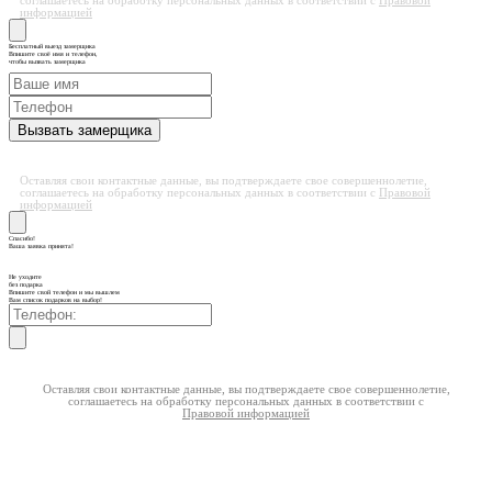
соглашаетесь на обработку персональных данных в соответствии с
Правовой
информацией
Бесплатный выезд замерщика
Впишите своё имя и телефон,
чтобы вызвать замерщика
Оставляя свои контактные данные, вы подтверждаете свое совершеннолетие,
соглашаетесь на обработку персональных данных в соответствии с
Правовой
информацией
Спасибо!
Ваша заявка принята!
Не уходите
без подарка
Впишите свой телефон и мы вышлем
Вам список подарков на выбор!
Оставляя свои контактные данные, вы подтверждаете свое совершеннолетие,
соглашаетесь на обработку персональных данных в соответствии с
Правовой информацией