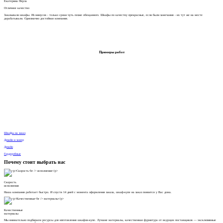
Екатерина Перла
Отличное качество
Заказывали шкафы. Из минусов - только сроки чуть позже обещанного. Шкафы по качеству прекрасные, если были замечания - их тут же на месте
дорабатывали. Однозначно достойная компания.
Примеры работ
Шкафы на заказ
Дизайн и замер
Дизайн
Гардеробные
Почему стоит выбрать нас
Скорость
исполнения
Наша компания работает быстро. И спустя 14 дней с момента оформления заказа, шкаф-купе на заказ появится у Вас дома.
Качественные
материалы
Мы внимательно подбираем ресурсы для изготовления шкафов-купе. Лучшие материалы, качественная фурнитура от ведущих поставщиков — эксклюзивные