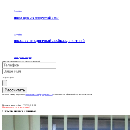
Подробнее
Шкаф купе 2-х створчатый к-007
Подробнее
ШКАФ-КУПЕ 3-ДВЕРНЫЙ «БАЙКАЛ», СВЕТЛЫЙ
34950
рублей
В корзину
Дополнительная скидка 5% при заказе через сайт
Загрузить файл
Нажимая кнопку, я принимаю
соглашение о конфиденциальности
и соглашаюсь с обработкой персональных данных
Позвоните прямо сейчас +7 (917) 540-08-44
Мы расскажем что лучше для вас!
Отзывы наших клиентов