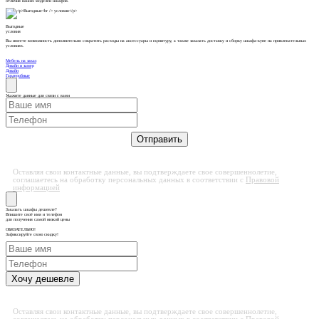
отличия наших моделей шкафов.
Выгодные
условия
Вы имеете возможность дополнительно сократить расходы на аксессуары и гарнитуру, а также заказать доставку и сборку шкафа-купе на привлекательных
условиях.
Мебель на заказ
Дизайн и замер
Дизайн
Гардеробные
Укажите данные для связи с вами
Оставляя свои контактные данные, вы подтверждаете свое совершеннолетие,
соглашаетесь на обработку персональных данных в соответствии с
Правовой
информацией
Заказать шкафы дешевле?
Впишите своё имя и телефон
для получения самой низкой цены
ОБЯЗАТЕЛЬНО!
Зафиксируйте свою скидку!
Оставляя свои контактные данные, вы подтверждаете свое совершеннолетие,