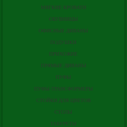
ПО
МЯГКИЕ КРОВАТИ
ОБУВНИЦЫ
ИНДИВИДУАЛЬНО
ОФИСНЫЕ ДИВАНЫ
ЗАКАЗУ ПО ЦЕНЕ
ПОДУШКИ
ГОТОВЫХ
ПРИХОЖИЕ
ИЗДЕЛИЙ.
ПРЯМЫЕ ДИВАНЫ
ПУФЫ
РАССЧИТАТЬ
ПУФЫ-ТРАНСФОРМЕРЫ
СТОЙКИ ДЛЯ ЦВЕТОВ
ПО САМОЙ НИЗКОЙ ЦЕНЕ
СТОЛЫ
* Стоимость действительна только 7 дней
ТАБУРЕТЫ