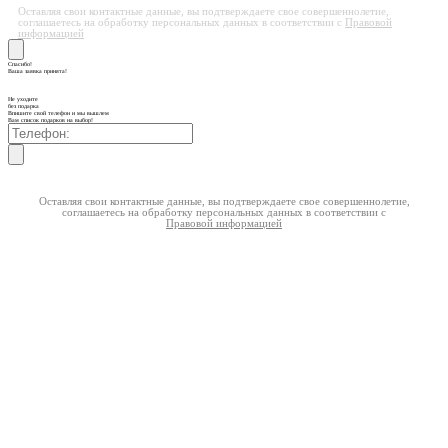
Оставляя свои контактные данные, вы подтверждаете свое совершеннолетие,
соглашаетесь на обработку персональных данных в соответствии с
Правовой
информацией
Спасибо!
Ваша заявка принята!
Не уходите
без подарка
Впишите свой телефон и мы вышлем
Вам список подарков на выбор!
Оставляя свои контактные данные, вы подтверждаете свое совершеннолетие,
соглашаетесь на обработку персональных данных в соответствии с
Правовой информацией