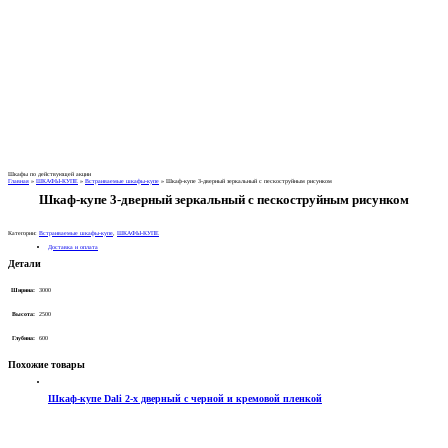
Шкафы по действующей акции
Главная
»
ШКАФЫ-КУПЕ
»
Встраиваемые шкафы-купе
»
Шкаф-купе 3-дверный зеркальный с пескоструйным рисунком
Шкаф-купе 3-дверный зеркальный с пескоструйным рисунком
Категории:
Встраиваемые шкафы-купе
,
ШКАФЫ-КУПЕ
Доставка и оплата
Детали
Ширина:
3000
Высота:
2500
Глубина:
600
Похожие товары
Шкаф-купе Dali 2-х дверный с черной и кремовой пленкой