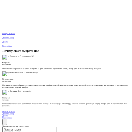
Шкафы на заказ
Дизайн и замер
Дизайн
Гардеробные
Почему стоит выбрать нас
Скорость
исполнения
Наша компания работает быстро. И спустя 14 дней с момента оформления заказа, шкаф-купе на заказ появится у Вас дома.
Качественные
материалы
Мы внимательно подбираем ресурсы для изготовления шкафов-купе. Лучшие материалы, качественная фурнитура от ведущих поставщиков — эксклюзивные
отличия наших моделей шкафов.
Выгодные
условия
Вы имеете возможность дополнительно сократить расходы на аксессуары и гарнитуру, а также заказать доставку и сборку шкафа-купе на привлекательных
условиях.
Мебель на заказ
Дизайн и замер
Дизайн
Гардеробные
Укажите данные для связи с вами