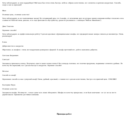
Хочу поблагодарить за мою гардеробную! Мой заказ был готов очень быстро, мебель собрана качественно, все элементы и крепежи аккуратные. Спасибо,
скоро к вам за прихожей!
Иван
Отличная цена, отличное качество!
Хочу поблагодарить за все выполненные заказы! На сегодняшний день это 4 шкафа, от исполнения двух из которых многие компании вообще отказались из-за
сложности! Работой очень доволен, есть еще фантазии по обустройству, думаю их реализовать с помощью "Мебель Измайлово")
Дина Танатова
Огромное спасибо!
Хочу поблагодарить за профессиональную работу! Сделали красивые и функциональные шкафы, все предварительные замеры совпали до миллиметра. Очень
рекомендую!
Елена
Добросовестно и аккуратно
Обратились за шкафом с очень нестандартными размерами и формой. К шкафу претензий нет, работа выполнена добротно.
Светлана Богданович
Советую!
Заказывала прихожую и комод. Получилось просто выше всяких похвал! Вся площадь полезная, все полочки продуманы, выдвижные элементы удобные. По
качеству без нареканий, все сделали быстро и аккуратно. Огромное спасибо!
Наталья
Спасибо за шкаф!
Огрооомное спасибо за наш суперский шкаф! Очень удобный, красивый, а главное все сделали качественно, быстро и по приятной цене. СПАСИБО!
Екатерина Перла
Отличное качество
Заказывали шкафы. Из минусов - только сроки чуть позже обещанного. Шкафы по качеству прекрасные, если были замечания - их тут же на месте
дорабатывали. Однозначно достойная компания.
Примеры работ