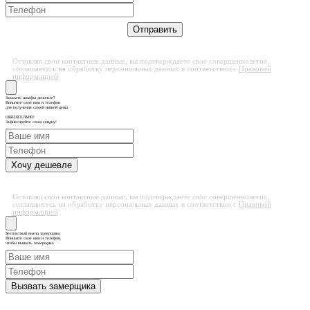
Оставляя свои контактные данные, вы подтверждаете свое совершеннолетие,
соглашаетесь на обработку персональных данных в соответствии с
Правовой
информацией
Заказать шкафы дешевле?
Впишите своё имя и телефон
для получения самой низкой цены
ОБЯЗАТЕЛЬНО!
Зафиксируйте свою скидку!
Оставляя свои контактные данные, вы подтверждаете свое совершеннолетие,
соглашаетесь на обработку персональных данных в соответствии с
Правовой
информацией
Бесплатный выезд замерщика
Впишите своё имя и телефон,
чтобы вызвать замерщика