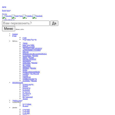
Акции
Калькулятор
Кредит
+7 (495) 266-61-14
Меню
Меню сайта
Главная
Кухни
кухни
фрезеровки фасадов
Мебель
диваны
Комоды и тумбы
БАРНЫЕ СТУЛЬЯ
ДВУХЪЯРУСНЫЕ КРОВАТИ
ЖУРНАЛЬНЫЕ СТОЛИКИ
КРЕСЛА
КРОВАТИ НА МЕТАЛЛОКАРКАСЕ
КУХОННЫЕ ДИВАНЫ
МИНИ ДИВАНЫ
МЯГКИЕ КРОВАТИ
ОБУВНИЦЫ
ОФИСНЫЕ ДИВАНЫ
ПОДУШКИ
ПРИХОЖИЕ
ПРЯМЫЕ ДИВАНЫ
ПУФЫ
ПУФЫ-ТРАНСФОРМЕРЫ
СТОЙКИ ДЛЯ ЦВЕТОВ
СТОЛЫ
ТАБУРЕТЫ
ТУМБЫ И КОМОДЫ
УГЛОВЫЕ ДИВАНЫ
ШКАФЫ-КУПЕ
готовые шкафы
Угловой
В гостиную
В спальню
В детскую
В прихожую
В коридор
Встраиваемый
Эконом
Дизайн и замер
Гардеробные
Гардеробные
На заказ
Дизайн
4-дверный
3-дверный
2-дверный
ЛДСП