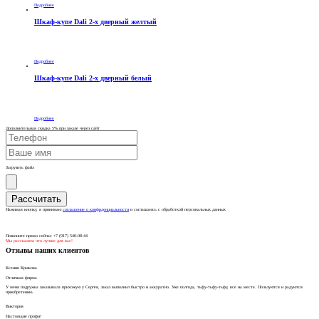
Подробнее
Шкаф-купе Dali 2-х дверный желтый
Подробнее
Шкаф-купе Dali 2-х дверный белый
Подробнее
Дополнительная скидка 5% при заказе через сайт
Загрузить файл
Нажимая кнопку, я принимаю
соглашение о конфиденциальности
и соглашаюсь с обработкой персональных данных
Позвоните прямо сейчас +7 (917) 540-08-44
Мы расскажем что лучше для вас!
Отзывы наших клиентов
Ксения Крюкова
Отличная фирма
У меня подружка заказывала прихожую у Сергея, заказ выполнил быстро и аккуратно. Уже полгода, тьфу-тьфу-тьфу, все на месте. Пользуются и радуются
приобретению.
Виктория
Настоящие профи!