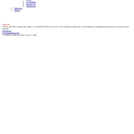
Зеркальные
Пескоструй
Фотопечать
Контакты
Оплата
Внимание
Сейчас действует уникальная акция, по которой Вы можете получить качественные шкафы-купе, изготовленные по индивидуальному заказу по цене готовых
изделий.
Рассчитать
по самой низкой цене
* Стоимость действительна только 7 дней