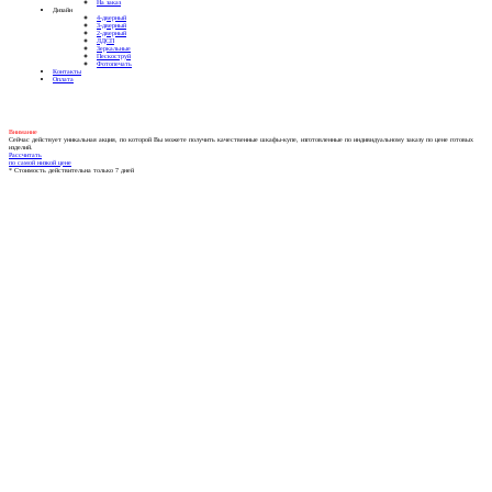
На заказ
Дизайн
4-дверный
3-дверный
2-дверный
ЛДСП
Зеркальные
Пескоструй
Фотопечать
Контакты
Оплата
Внимание
Сейчас действует уникальная акция, по которой Вы можете получить качественные шкафы-купе, изготовленные по индивидуальному заказу по цене готовых
изделий.
Рассчитать
по самой низкой цене
* Стоимость действительна только 7 дней