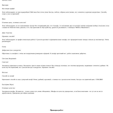
Виктория
Настоящие профи!
Хочу поблагодарить за мою гардеробную! Мой заказ был готов очень быстро, мебель собрана качественно, все элементы и крепежи аккуратные. Спасибо,
скоро к вам за прихожей!
Иван
Отличная цена, отличное качество!
Хочу поблагодарить за все выполненные заказы! На сегодняшний день это 4 шкафа, от исполнения двух из которых многие компании вообще отказались из-за
сложности! Работой очень доволен, есть еще фантазии по обустройству, думаю их реализовать с помощью "Мебель Измайлово")
Дина Танатова
Огромное спасибо!
Хочу поблагодарить за профессиональную работу! Сделали красивые и функциональные шкафы, все предварительные замеры совпали до миллиметра. Очень
рекомендую!
Елена
Добросовестно и аккуратно
Обратились за шкафом с очень нестандартными размерами и формой. К шкафу претензий нет, работа выполнена добротно.
Светлана Богданович
Советую!
Заказывала прихожую и комод. Получилось просто выше всяких похвал! Вся площадь полезная, все полочки продуманы, выдвижные элементы удобные. По
качеству без нареканий, все сделали быстро и аккуратно. Огромное спасибо!
Наталья
Спасибо за шкаф!
Огрооомное спасибо за наш суперский шкаф! Очень удобный, красивый, а главное все сделали качественно, быстро и по приятной цене. СПАСИБО!
Екатерина Перла
Отличное качество
Заказывали шкафы. Из минусов - только сроки чуть позже обещанного. Шкафы по качеству прекрасные, если были замечания - их тут же на месте
дорабатывали. Однозначно достойная компания.
Примеры работ