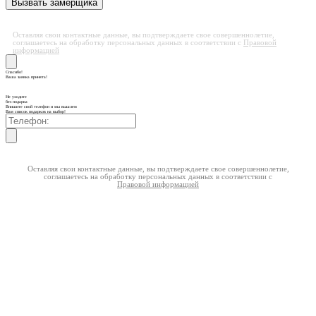
Оставляя свои контактные данные, вы подтверждаете свое совершеннолетие,
соглашаетесь на обработку персональных данных в соответствии с
Правовой
информацией
Спасибо!
Ваша заявка принята!
Не уходите
без подарка
Впишите свой телефон и мы вышлем
Вам список подарков на выбор!
Оставляя свои контактные данные, вы подтверждаете свое совершеннолетие,
соглашаетесь на обработку персональных данных в соответствии с
Правовой информацией