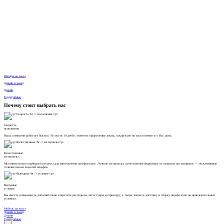
Шкафы на заказ
Дизайн и замер
Дизайн
Гардеробные
Почему стоит выбрать нас
Скорость
исполнения
Наша компания работает быстро. И спустя 14 дней с момента оформления заказа, шкаф-купе на заказ появится у Вас дома.
Качественные
материалы
Мы внимательно подбираем ресурсы для изготовления шкафов-купе. Лучшие материалы, качественная фурнитура от ведущих поставщиков — эксклюзивные
отличия наших моделей шкафов.
Выгодные
условия
Вы имеете возможность дополнительно сократить расходы на аксессуары и гарнитуру, а также заказать доставку и сборку шкафа-купе на привлекательных
условиях.
Мебель на заказ
Дизайн и замер
Дизайн
Гардеробные