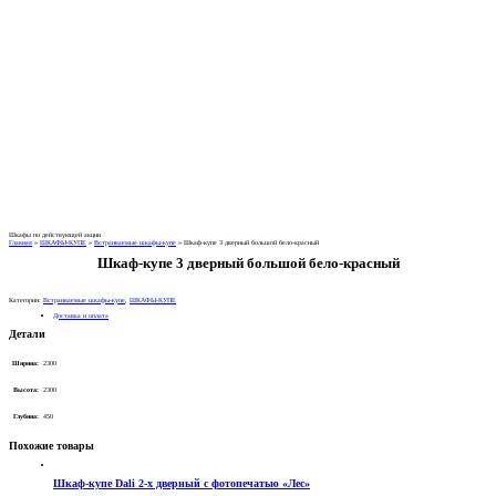
Шкафы по действующей акции
Главная
»
ШКАФЫ-КУПЕ
»
Встраиваемые шкафы-купе
»
Шкаф-купе 3 дверный большой бело-красный
Шкаф-купе 3 дверный большой бело-красный
Категории:
Встраиваемые шкафы-купе
,
ШКАФЫ-КУПЕ
Доставка и оплата
Детали
Ширина:
2300
Высота:
2300
Глубина:
450
Похожие товары
Шкаф-купе Dali 2-х дверный с фотопечатью «Лес»