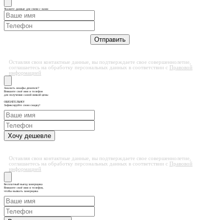
Укажите данные для связи с вами
Оставляя свои контактные данные, вы подтверждаете свое совершеннолетие,
соглашаетесь на обработку персональных данных в соответствии с
Правовой
информацией
Заказать шкафы дешевле?
Впишите своё имя и телефон
для получения самой низкой цены
ОБЯЗАТЕЛЬНО!
Зафиксируйте свою скидку!
Оставляя свои контактные данные, вы подтверждаете свое совершеннолетие,
соглашаетесь на обработку персональных данных в соответствии с
Правовой
информацией
Бесплатный выезд замерщика
Впишите своё имя и телефон,
чтобы вызвать замерщика