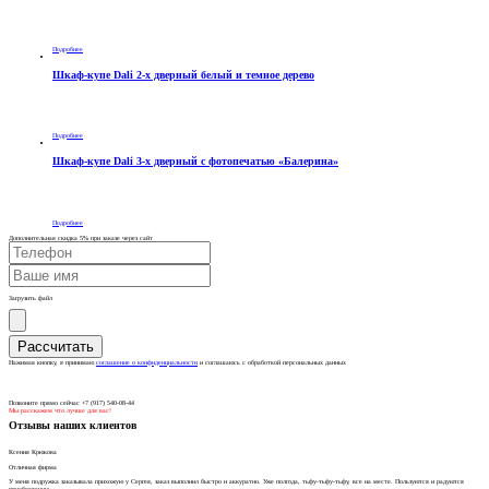
Подробнее
Шкаф-купе Dali 2-х дверный белый и темное дерево
Подробнее
Шкаф-купе Dali 3-х дверный с фотопечатью «Балерина»
Подробнее
Дополнительная скидка 5% при заказе через сайт
Загрузить файл
Нажимая кнопку, я принимаю
соглашение о конфиденциальности
и соглашаюсь с обработкой персональных данных
Позвоните прямо сейчас +7 (917) 540-08-44
Мы расскажем что лучше для вас!
Отзывы наших клиентов
Ксения Крюкова
Отличная фирма
У меня подружка заказывала прихожую у Сергея, заказ выполнил быстро и аккуратно. Уже полгода, тьфу-тьфу-тьфу, все на месте. Пользуются и радуются
приобретению.