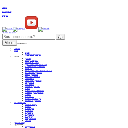
Акции
Калькулятор
Кредит
+7 (495) 266-61-14
Меню
Меню сайта
Главная
Кухни
кухни
фрезеровки фасадов
Мебель
диваны
Комоды и тумбы
БАРНЫЕ СТУЛЬЯ
ДВУХЪЯРУСНЫЕ КРОВАТИ
ЖУРНАЛЬНЫЕ СТОЛИКИ
КРЕСЛА
КРОВАТИ НА МЕТАЛЛОКАРКАСЕ
КУХОННЫЕ ДИВАНЫ
МИНИ ДИВАНЫ
МЯГКИЕ КРОВАТИ
ОБУВНИЦЫ
ОФИСНЫЕ ДИВАНЫ
ПОДУШКИ
ПРИХОЖИЕ
ПРЯМЫЕ ДИВАНЫ
ПУФЫ
ПУФЫ-ТРАНСФОРМЕРЫ
СТОЙКИ ДЛЯ ЦВЕТОВ
СТОЛЫ
ТАБУРЕТЫ
ТУМБЫ И КОМОДЫ
УГЛОВЫЕ ДИВАНЫ
ШКАФЫ-КУПЕ
готовые шкафы
Угловой
В гостиную
В спальню
В детскую
В прихожую
В коридор
Встраиваемый
Эконом
Дизайн и замер
Гардеробные
Гардеробные