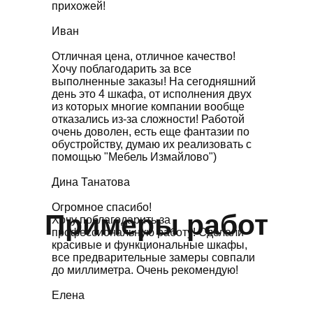
прихожей!
Иван
Отличная цена, отличное качество!
Хочу поблагодарить за все
выполненные заказы! На сегодняшний
день это 4 шкафа, от исполнения двух
из которых многие компании вообще
отказались из-за сложности! Работой
очень доволен, есть еще фантазии по
обустройству, думаю их реализовать с
помощью "Мебель Измайлово")
Дина Танатова
Огромное спасибо!
Примеры работ
Хочу поблагодарить за
профессиональную работу! Сделали
красивые и функциональные шкафы,
все предварительные замеры совпали
до миллиметра. Очень рекомендую!
Елена