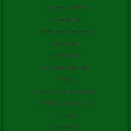
ПО
МЯГКИЕ КРОВАТИ
ОБУВНИЦЫ
ИНДИВИДУАЛЬНО
ОФИСНЫЕ ДИВАНЫ
ЗАКАЗУ ПО ЦЕНЕ
ПОДУШКИ
ГОТОВЫХ
ПРИХОЖИЕ
ИЗДЕЛИЙ.
ПРЯМЫЕ ДИВАНЫ
ПУФЫ
РАССЧИТАТЬ
ПУФЫ-ТРАНСФОРМЕРЫ
СТОЙКИ ДЛЯ ЦВЕТОВ
ПО САМОЙ НИЗКОЙ ЦЕНЕ
СТОЛЫ
* Стоимость действительна только 7 дней
ТАБУРЕТЫ