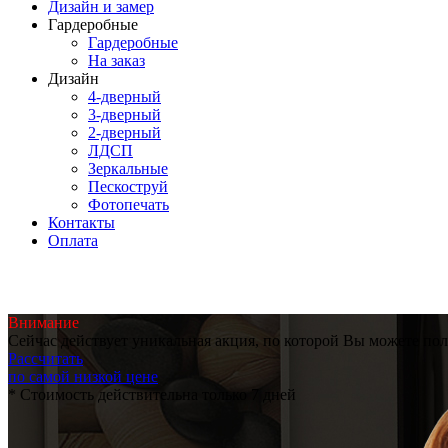
Дизайн и замер
Гардеробные
Гардеробные
На заказ
Дизайн
4-дверный
3-дверный
2-дверный
ЛДСП
Зеркальные
Пескоструй
Фотопечать
Контакты
Оплата
Внимание
Сейчас действует уникальная акция, по которой Вы можете по
Рассчитать
по самой низкой цене
* Стоимость действительна только 7 дней